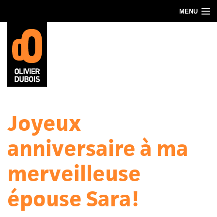
Aller au contenu principal
MENU
Blog
About
Contact
Joyeux
anniversaire à ma
merveilleuse
épouse Sara!